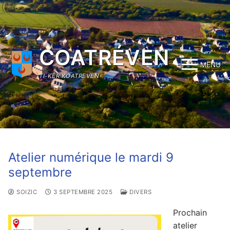
Aller
au
contenu
COATRÉVEN
MENU
TI-KÊR KOATREVEN
Atelier numérique le mardi 9
septembre
SOIZIC
3 SEPTEMBRE 2025
DIVERS
Prochain
atelier