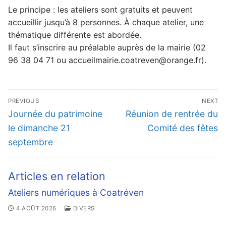
Le principe : les ateliers sont gratuits et peuvent
accueillir jusqu’à 8 personnes. À chaque atelier, une
thématique différente est abordée.
Il faut s’inscrire au préalable auprès de la mairie (02
96 38 04 71 ou accueilmairie.coatreven@orange.fr).
Navigation
PREVIOUS
NEXT
de
Previous
Next
Journée du patrimoine
Réunion de rentrée du
l’article
post:
post:
le dimanche 21
Comité des fêtes
septembre
Articles en relation
Ateliers numériques à Coatréven
4 AOÛT 2026
DIVERS