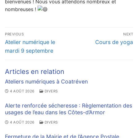
bienvenues ! Nous vous attendons nombreux et
nombreuses !
Navigation
PREVIOUS
NEXT
de
Previous
Next
Atelier numérique le
Cours de yoga
l’article
post:
post:
mardi 9 septembre
Articles en relation
Ateliers numériques à Coatréven
4 AOÛT 2026
DIVERS
Alerte renforcée sécheresse : Règlementation des
usages de l’eau dans les Côtes-d’Armor
4 AOÛT 2026
DIVERS
Fermeture de la Mairie et de l’Agence Postale