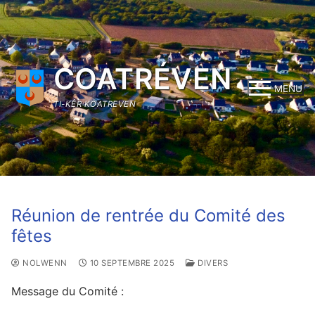
Aller
au
contenu
COATRÉVEN
MENU
TI-KÊR KOATREVEN
Réunion de rentrée du Comité des
fêtes
NOLWENN
10 SEPTEMBRE 2025
DIVERS
Message du Comité :