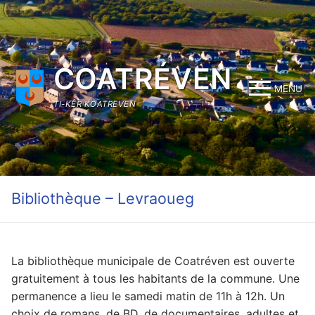
Aller
au
contenu
COATRÉVEN
MENU
TI-KÊR KOATREVEN
Bibliothèque – Levraoueg
La bibliothèque municipale de Coatréven est ouverte
gratuitement à tous les habitants de la commune. Une
permanence a lieu le samedi matin de 11h à 12h. Un
choix de romans, de BD, de documentaires, adultes et