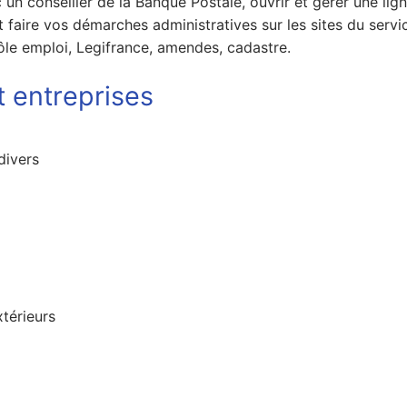
n conseiller de la Banque Postale, ouvrir et gérer une lig
faire vos démarches administratives sur les sites du servi
 Pôle emploi, Legifrance, amendes, cadastre.
 entreprises
divers
térieurs