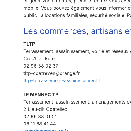
et gérer vos comptes, prendre rendez vous avec u
mobile. Vous pouvez également vous informer et 
public : allocations familiales, sécurité sociale,
Les commerces, artisans et
TLTP
Terrassement, assainissement, voirie et réseaux 
Crec’h ar Rete
02 96 38 02 37
tltp-coatreven@orange.fr
tltp-terrassement-assainissement.fr
LE MENNEC TP
Terrassement, assainissement, aménagements ex
2 Lieu-dit Coatellec
02 96 38 01 51
06 11 68 41 44