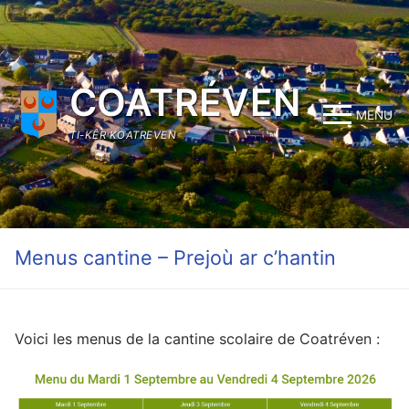
Aller
au
contenu
COATRÉVEN
MENU
TI-KÊR KOATREVEN
Menus cantine – Prejoù ar c’hantin
Voici les menus de la cantine scolaire de Coatréven :