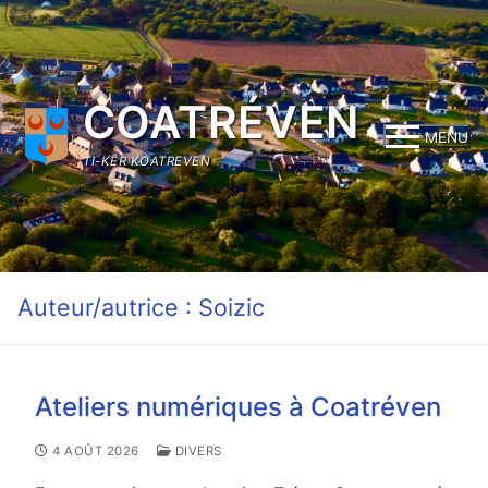
Aller
au
contenu
COATRÉVEN
MENU
TI-KÊR KOATREVEN
Auteur/autrice :
Soizic
Ateliers numériques à Coatréven
4 AOÛT 2026
DIVERS