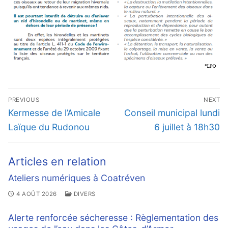
Navigation
PREVIOUS
NEXT
de
Previous
Next
Kermesse de l’Amicale
Conseil municipal lundi
l’article
post:
post:
Laïque du Rudonou
6 juillet à 18h30
Articles en relation
Ateliers numériques à Coatréven
4 AOÛT 2026
DIVERS
Alerte renforcée sécheresse : Règlementation des