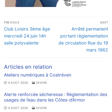
Navigation
PREVIOUS
NEXT
de
Previous
Next
Club Loisirs 3ème âge
Arrêté permanent
l’article
post:
post:
mercredi 24 juin 14h
portant règlementation
salle polyvalente
de circulation Rue du 19
mars 1962
Articles en relation
Ateliers numériques à Coatréven
4 AOÛT 2026
DIVERS
Alerte renforcée sécheresse : Règlementation des
usages de l’eau dans les Côtes-d’Armor
4 AOÛT 2026
DIVERS