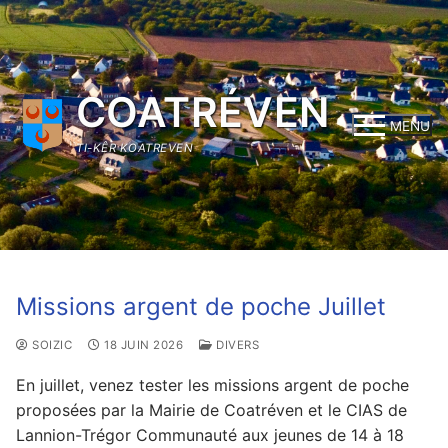
Aller
au
contenu
COATRÉVEN
MENU
TI-KÊR KOATREVEN
Missions argent de poche Juillet
SOIZIC
18 JUIN 2026
DIVERS
En juillet, venez tester les missions argent de poche
proposées par la Mairie de Coatréven et le CIAS de
Lannion-Trégor Communauté aux jeunes de 14 à 18