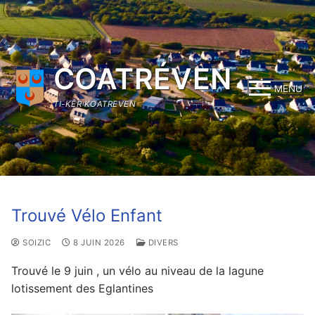
Aller
au
contenu
COATRÉVEN
MENU
TI-KÊR KOATREVEN
Trouvé Vélo Enfant
SOIZIC
8 JUIN 2026
DIVERS
Trouvé le 9 juin , un vélo au niveau de la lagune
lotissement des Eglantines