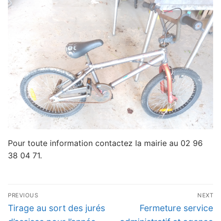
Pour toute information contactez la mairie au 02 96
38 04 71.
Navigation
PREVIOUS
NEXT
de
Previous
Next
Tirage au sort des jurés
Fermeture service
l’article
post:
post: