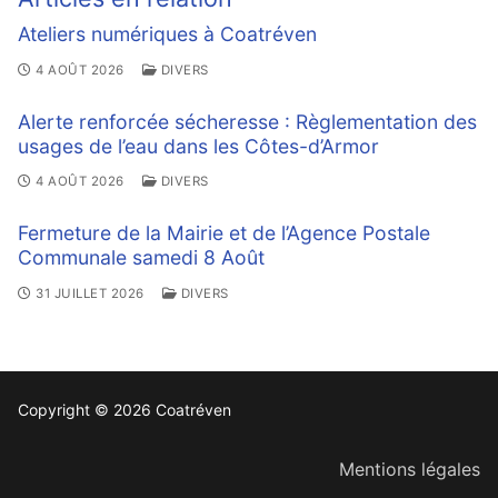
Ateliers numériques à Coatréven
4 AOÛT 2026
DIVERS
Alerte renforcée sécheresse : Règlementation des
usages de l’eau dans les Côtes-d’Armor
4 AOÛT 2026
DIVERS
Fermeture de la Mairie et de l’Agence Postale
Communale samedi 8 Août
31 JUILLET 2026
DIVERS
Copyright © 2026 Coatréven
Mentions légales