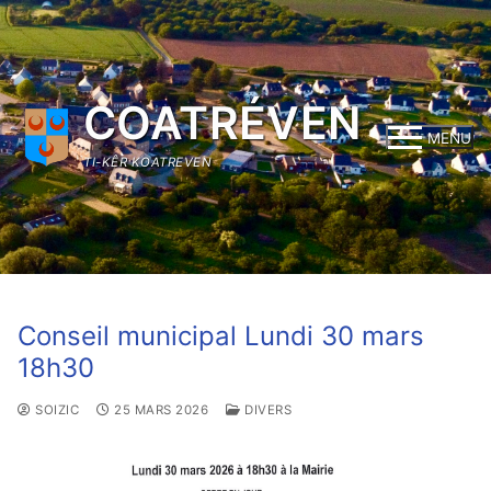
Aller
au
contenu
COATRÉVEN
MENU
TI-KÊR KOATREVEN
Conseil municipal Lundi 30 mars
18h30
SOIZIC
25 MARS 2026
DIVERS