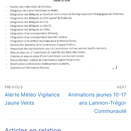
Navigation
PREVIOUS
NEXT
de
Previous
Next
Alerte Météo Vigilance
Animations jeunes 10-17
l’article
post:
post:
Jaune Vents
ans Lannion-Trégor
Communauté
Articles en relation