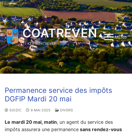
Aller
au
contenu
COATRÉVEN
MENU
TI-KÊR KOATREVEN
Permanence service des impôts
DGFIP Mardi 20 mai
SOIZIC
9 MAI 2025
DIVERS
Le
mardi 20 mai
, matin
, un agent du service des
impôts assurera une permanence
sans rendez-vous