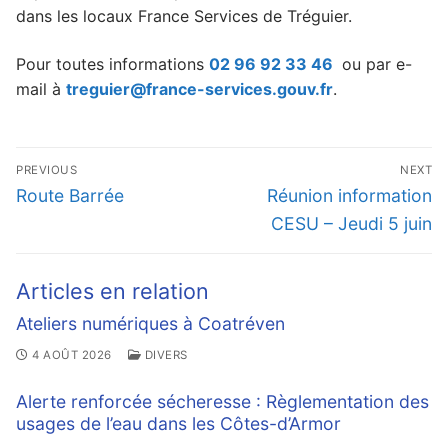
dans les locaux France Services de Tréguier.
Pour toutes informations
02 96 92 33 46
ou par e-
mail à
treguier@france-services.gouv.fr
.
Navigation
PREVIOUS
NEXT
de
Previous
Next
Route Barrée
Réunion information
l’article
post:
post:
CESU – Jeudi 5 juin
Articles en relation
Ateliers numériques à Coatréven
4 AOÛT 2026
DIVERS
Alerte renforcée sécheresse : Règlementation des
usages de l’eau dans les Côtes-d’Armor