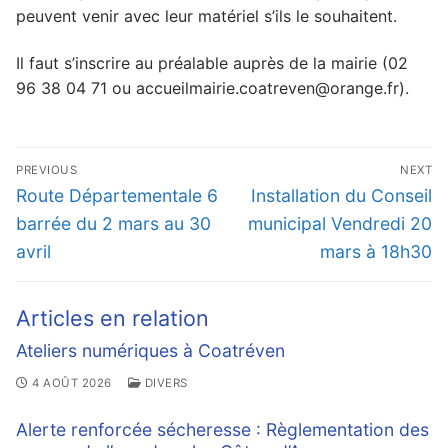
peuvent venir avec leur matériel s’ils le souhaitent.
Il faut s’inscrire au préalable auprès de la mairie (02
96 38 04 71 ou accueilmairie.coatreven@orange.fr).
Navigation
PREVIOUS
NEXT
de
Previous
Next
Route Départementale 6
Installation du Conseil
l’article
post:
post:
barrée du 2 mars au 30
municipal Vendredi 20
avril
mars à 18h30
Articles en relation
Ateliers numériques à Coatréven
4 AOÛT 2026
DIVERS
Alerte renforcée sécheresse : Règlementation des