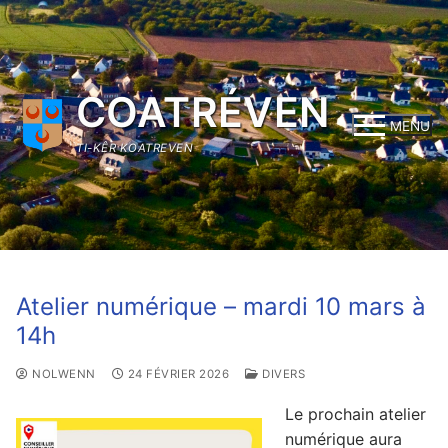
Aller
au
contenu
COATRÉVEN
MENU
TI-KÊR KOATREVEN
Atelier numérique – mardi 10 mars à
14h
NOLWENN
24 FÉVRIER 2026
DIVERS
Le prochain atelier
numérique aura