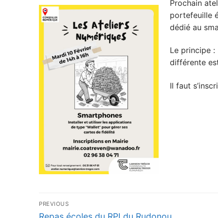
Prochain atel
portefeuille 
dédié au sma
Le principe :
différente es
Il faut s’ins
Navigation
PREVIOUS
de
Previous
Repas écoles du RPI du Rudonou