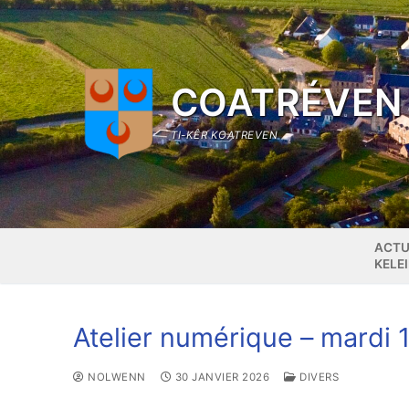
Aller
au
contenu
COATRÉVEN
TI-KÊR KOATREVEN
ACTU
KELE
Atelier numérique – mardi 1
NOLWENN
30 JANVIER 2026
DIVERS