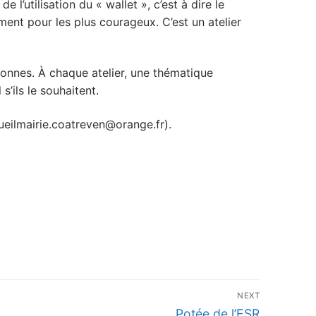
 l’utilisation du « wallet », c’est à dire le
ement pour les plus courageux. C’est un atelier
ersonnes. À chaque atelier, une thématique
s’ils le souhaitent.
cueilmairie.coatreven@orange.fr).
NEXT
Next
Potée de l’ESR