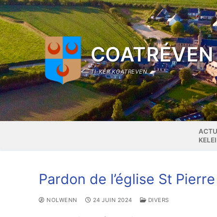
Aller
au
contenu
COATRÉVEN
TI-KÊR KOATREVEN
ACTU
KELE
Pardon de l’église St Pierre
NOLWENN
24 JUIN 2024
DIVERS