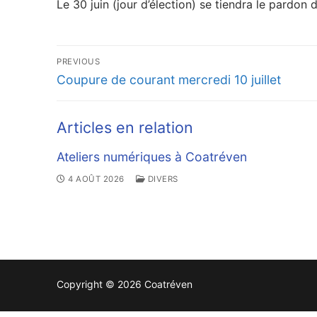
Le 30 juin (jour d’élection) se tiendra le pardon 
Navigation
PREVIOUS
de
Previous
Coupure de courant mercredi 10 juillet
post:
l’article
Articles en relation
Ateliers numériques à Coatréven
4 AOÛT 2026
DIVERS
Copyright © 2026 Coatréven