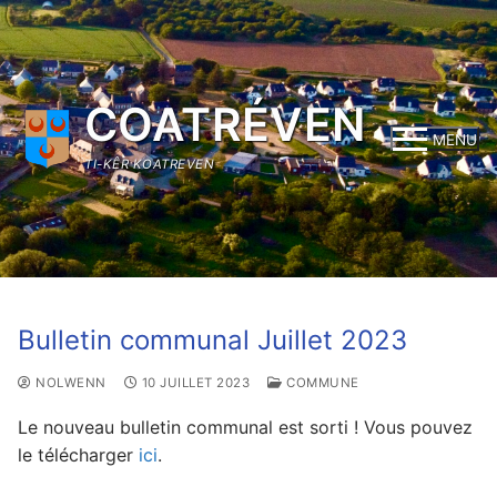
Aller
au
contenu
COATRÉVEN
MENU
TI-KÊR KOATREVEN
Bulletin communal Juillet 2023
NOLWENN
10 JUILLET 2023
COMMUNE
Le nouveau bulletin communal est sorti ! Vous pouvez
le télécharger
ici
.