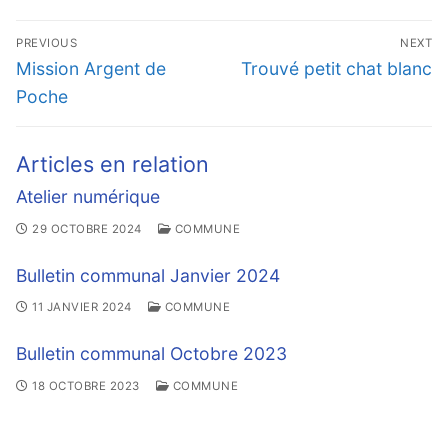
Navigation
PREVIOUS
NEXT
de
Previous
Next
Mission Argent de
Trouvé petit chat blanc
l’article
post:
post:
Poche
Articles en relation
Atelier numérique
29 OCTOBRE 2024
COMMUNE
Bulletin communal Janvier 2024
11 JANVIER 2024
COMMUNE
Bulletin communal Octobre 2023
18 OCTOBRE 2023
COMMUNE