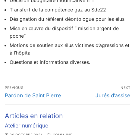
Décision budgétaire modificative n°1
Transfert de la compétence gaz au Sde22
Désignation du référent déontologue pour les élus
Mise en œuvre du dispositif ” mission argent de
poche”
Motions de soutien aux élus victimes d’agressions et
à l’hôpital
Questions et informations diverses.
Navigation
PREVIOUS
NEXT
de
Previous
Next
Pardon de Saint Pierre
Jurés d’assise
l’article
post:
post:
Articles en relation
Atelier numérique