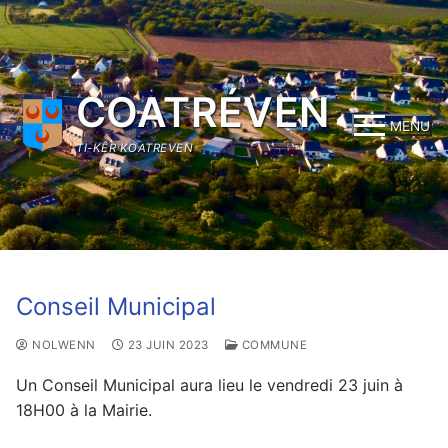
Aller
au
contenu
COATRÉVEN
MENU
TI-KÊR KOATREVEN
Conseil Municipal
NOLWENN
23 JUIN 2023
COMMUNE
Un Conseil Municipal aura lieu le vendredi 23 juin à
18H00 à la Mairie.