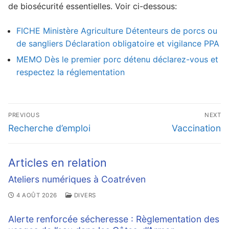
de biosécurité essentielles. Voir ci-dessous:
FICHE Ministère Agriculture Détenteurs de porcs ou
de sangliers Déclaration obligatoire et vigilance PPA
MEMO Dès le premier porc détenu déclarez-vous et
respectez la réglementation
Navigation
PREVIOUS
NEXT
de
Previous
Next
Recherche d’emploi
Vaccination
l’article
post:
post:
Articles en relation
Ateliers numériques à Coatréven
4 AOÛT 2026
DIVERS
Alerte renforcée sécheresse : Règlementation des