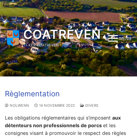
Aller
au
contenu
COATRÉVEN
MENU
TI-KÊR KOATREVEN
Règlementation
NOLWENN
14 NOVEMBRE 2022
DIVERS
Les obligations réglementaires qui s’imposent
aux
détenteurs non professionnels de porcs
et les
consignes visant à promouvoir le respect des règles