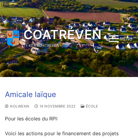
Aller
au
contenu
COATRÉVEN
MENU
TI-KÊR KOATREVEN
Amicale laïque
NOLWENN
14 NOVEMBRE 2022
ÉCOLE
Pour les écoles du RPI:
Voici les actions pour le financement des projets