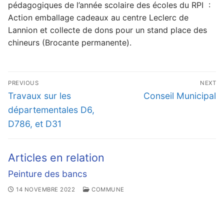
pédagogiques de l’année scolaire des écoles du RPI :
Action emballage cadeaux au centre Leclerc de
Lannion et collecte de dons pour un stand place des
chineurs (Brocante permanente).
Navigation
PREVIOUS
NEXT
de
Previous
Next
Travaux sur les
Conseil Municipal
l’article
post:
post:
départementales D6,
D786, et D31
Articles en relation
Peinture des bancs
14 NOVEMBRE 2022
COMMUNE