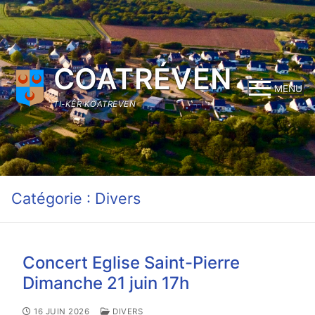
Aller
au
contenu
COATRÉVEN
MENU
TI-KÊR KOATREVEN
Catégorie :
Divers
Concert Eglise Saint-Pierre
Dimanche 21 juin 17h
16 JUIN 2026
DIVERS